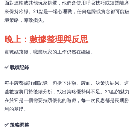
面對連輸或其他玩家挑釁，他們會使用呼吸技巧或短暫離席
來保持冷靜。21點是一場心理戰，任何焦躁或貪念都可能破
壞策略，導致損失。
晚上：數據整理與反思
實戰結束後，職業玩家的工作仍然在繼續。
✅ 戰績記錄
每手牌都被詳細記錄，包括下注額、牌面、決策與結果。這
些數據將用於後續分析，找出策略優勢與不足。21點的魅力
在於它是一個需要持續優化的遊戲，每一次反思都是長期勝
利的基礎。
✅ 策略調整