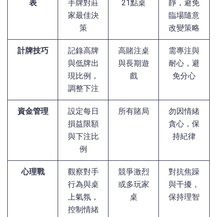
表
手牌對莊
21點桌
靜，避免
家最佳決
臨場隨意
策
改變策略
計牌技巧
記錄高牌
高賭注桌
需專注與
與低牌出
與長期遊
耐心，避
現比例，
戲
免分心
調整下注
資金管理
設定每日
所有賭局
勿因情緒
損益限額
貪心，保
與下注比
持紀律
例
心理戰
觀察對手
競爭激烈
對抗焦躁
行為與桌
或多玩家
與干擾，
上氣氛，
桌
保持理智
控制情緒