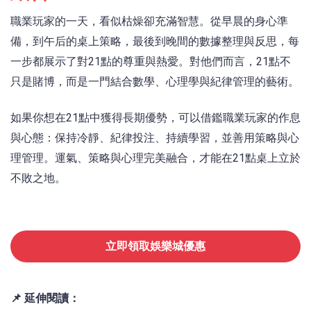
職業玩家的一天，看似枯燥卻充滿智慧。從早晨的身心準
備，到午后的桌上策略，最後到晚間的數據整理與反思，每
一步都展示了對21點的尊重與熱愛。對他們而言，21點不
只是賭博，而是一門結合數學、心理學與紀律管理的藝術。
如果你想在21點中獲得長期優勢，可以借鑑職業玩家的作息
與心態：保持冷靜、紀律投注、持續學習，並善用策略與心
理管理。運氣、策略與心理完美融合，才能在21點桌上立於
不敗之地。
立即領取娛樂城優惠
📌 延伸閱讀：