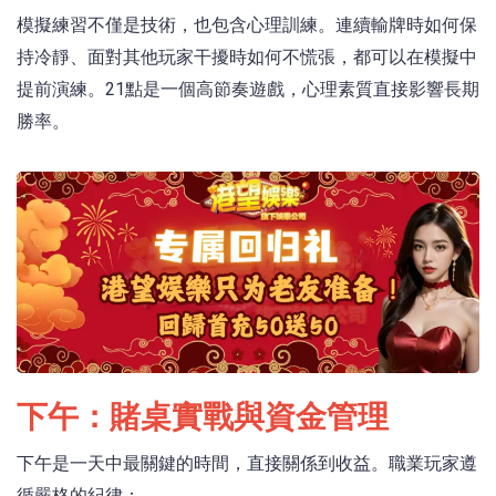
模擬練習不僅是技術，也包含心理訓練。連續輸牌時如何保
持冷靜、面對其他玩家干擾時如何不慌張，都可以在模擬中
提前演練。21點是一個高節奏遊戲，心理素質直接影響長期
勝率。
下午：賭桌實戰與資金管理
下午是一天中最關鍵的時間，直接關係到收益。職業玩家遵
循嚴格的紀律：