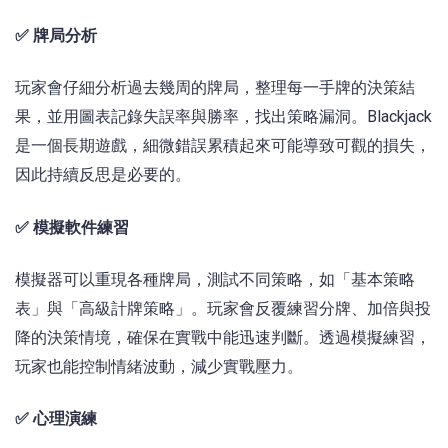
✅ 牌局分析
玩家會仔細分析過去幾周的牌局，整理每一手牌的決策結
果，並用圖表記錄失誤率與勝率，找出策略漏洞。Blackjack
是一個長期遊戲，細微錯誤累積起來可能導致可觀的損失，
因此持續反思是必要的。
✅ 模擬軟件練習
模擬器可以重現各種牌局，測試不同策略，如「基本策略
表」與「高級計牌策略」。玩家會反覆練習分牌、加倍與投
降的決策情境，確保在實戰中能迅速判斷。透過模擬練習，
玩家也能控制情緒波動，減少實戰壓力。
✅ 心理演練