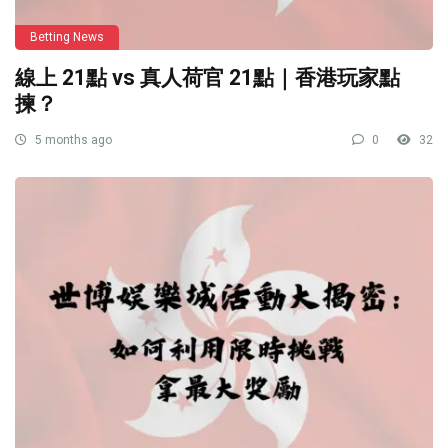
Betting News
線上 21點 vs 真人荷官 21點｜香港玩家點
揀？
5 months ago
0
32