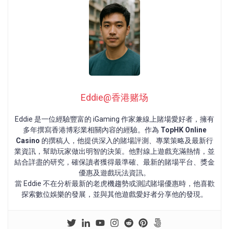
Eddie@香港赌场
Eddie 是一位經驗豐富的 iGaming 作家兼線上賭場愛好者，擁有
多年撰寫香港博彩業相關內容的經驗。作為
TopHK Online
Casino
的撰稿人，他提供深入的賭場評測、專業策略及最新行
業資訊，幫助玩家做出明智的決策。他對線上遊戲充滿熱情，並
結合詳盡的研究，確保讀者獲得最準確、最新的賭場平台、獎金
優惠及遊戲玩法資訊。
當 Eddie 不在分析最新的老虎機趨勢或測試賭場優惠時，他喜歡
探索數位娛樂的發展，並與其他遊戲愛好者分享他的發現。