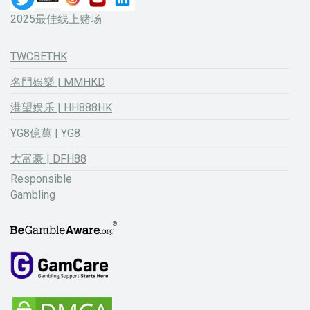
2025最佳线上赌场
TWCBETHK
名門娛樂 | MMHKD
港望娱乐 | HH888HK
YG8億萬 | YG8
大富豪 | DFH88
Responsible
Gambling