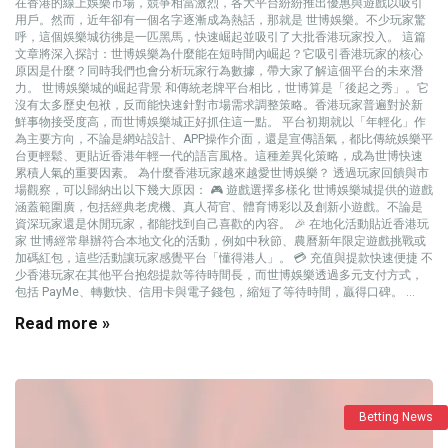
在香港的線上娛樂市場，競爭相當激烈，各大平台紛紛推出優惠與遊戲以吸引
用戶。然而，近年卻有一個名字逐漸成為熱話，那就是 世博娛樂。不少玩家驚
呼，這個娛樂城彷彿是一匹黑馬，快速崛起並吸引了大批香港玩家投入。 這篇
文章將深入探討：世博娛樂為什麼能在短時間內崛起？它吸引香港玩家的核心
原因是什麼？同時我們也會分析玩家行為數據，帶大家了解這個平台的未來潛
力。 世博娛樂城的崛起背景 和傳統老牌平台相比，世博算是「後起之秀」。它
沒有太多歷史包袱，反而能快速針對市場需求調整策略。香港玩家普遍對於新
鮮事物接受度高，而世博娛樂城正好抓住這一點。 平台初期就以「年輕化」作
為主要方向，不論是網站設計、APP操作介面，還是宣傳語氣，都比傳統娛樂平
台更輕鬆、更貼近香港年輕一代的語言風格。這種差異化策略，成為世博快速
累積人氣的重要因素。 為什麼香港玩家越來越愛世博娛樂？ 透過玩家回饋與市
場觀察，可以歸納出以下幾大原因： 🎮 遊戲選擇多樣化 世博娛樂城提供的遊戲
涵蓋範圍廣，包括經典老虎機、真人荷官、體育博彩以及創新小遊戲。不論是
資深玩家還是休閒玩家，都能找到自己喜歡的內容。 🎉 在地化活動貼近香港玩
家 世博經常舉辦符合本地文化的活動，例如中秋節、農曆新年限定遊戲挑戰或
加碼紅包，這些活動讓玩家感覺平台「懂得港人」。 💳 充值與提款快速便捷 不
少香港玩家在其他平台抱怨提款等待時間長，而世博娛樂透過多元支付方式，
包括 PayMe、轉數快、信用卡與電子錢包，縮短了等待時間，贏得口碑。 ...
Read more »
Betting News