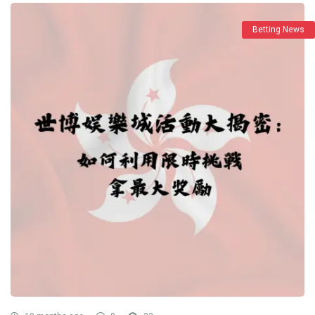
Betting News