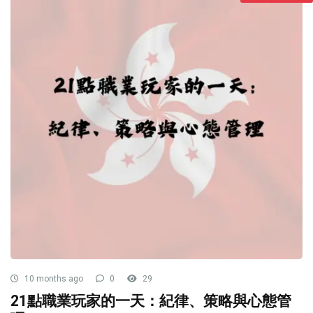
10 months ago
0
29
21點職業玩家的一天：紀律、策略與心態管