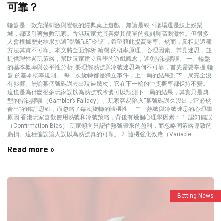
可靠？
輪盤是一款充滿刺激與變數的經典桌上遊戲，無論是線下賭場還是線上娛樂
城，都吸引著無數玩家。香港玩家尤其喜愛其簡單的規則與高刺激性。但很多
人會根據歷史結果挑選“熱號”或“冷號”，希望藉此提高勝率。然而，真相是這種
方法其實不可靠。本文將全面解析 輪盤 的概率原理、心理因素、常見迷思，並
提供理性遊玩策略，幫助玩家建立科學的遊戲觀念，避免賭徒謬誤。 一、輪盤
的基本概率與公平性分析 要理解熱號與冷號迷思為何不可靠，首先需要掌握 輪
盤 的基本概率規則。 每一次旋轉都是獨立事件，上一局的結果對下一局完全沒
有影響。無論某個號碼過去出現過幾次，它在下一輪的中獎概率都保持不變。
這也是為什麼很多玩家誤以為熱號或冷號可以預測下一局的結果，其實只是典
型的賭徒謬誤（Gambler’s Fallacy）。玩家容易陷入“某號碼過久沒出，它必然
會出”的錯誤思維，而忽略了每次旋轉的隨機性。 二、熱號與冷號迷思的心理學
原因 香港玩家喜歡使用熱號和冷號策略，背後有幾個心理學因素： 1. 認知偏誤
（Confirmation Bias） 玩家傾向只記住熱號帶來的盈利，而忽略同策略導致的
虧損。這種偏誤讓人誤以為熱號真的可靠。 2. 隨機強化效應（Variable ...
Read more »
Betting News