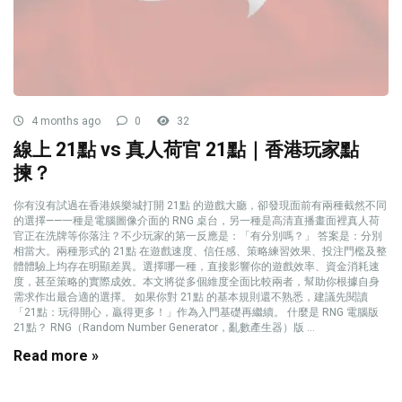
4 months ago
0
32
線上 21點 vs 真人荷官 21點｜香港玩家點
揀？
你有沒有試過在香港娛樂城打開 21點 的遊戲大廳，卻發現面前有兩種截然不同
的選擇——一種是電腦圖像介面的 RNG 桌台，另一種是高清直播畫面裡真人荷
官正在洗牌等你落注？不少玩家的第一反應是：「有分別嗎？」 答案是：分別
相當大。兩種形式的 21點 在遊戲速度、信任感、策略練習效果、投注門檻及整
體體驗上均存在明顯差異。選擇哪一種，直接影響你的遊戲效率、資金消耗速
度，甚至策略的實際成效。本文將從多個維度全面比較兩者，幫助你根據自身
需求作出最合適的選擇。 如果你對 21點 的基本規則還不熟悉，建議先閱讀
「21點：玩得開心，贏得更多！」作為入門基礎再繼續。 什麼是 RNG 電腦版
21點？ RNG（Random Number Generator，亂數產生器）版 ...
Read more »