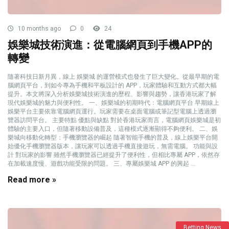
10 months ago
0
24
娛樂城技術演進：從電腦網頁到手機APP的
轉變
隨著科技日新月異，線上 娛樂城 的運營模式也發生了巨大變化。從最早期的電
腦網頁平台，到如今專為手機和平板設計的 APP，玩家體驗和互動方式都大幅
提升。本文將深入分析娛樂城技術演進的歷程、影響與趨勢，讓香港玩家了解
現代娛樂城的魅力與便利性。 一、娛樂城的初期時代：電腦網頁平台 早期線上
娛樂平台主要依靠電腦網頁運行。玩家需要在桌面電腦或筆記型電腦上透過瀏
覽器訪問平台。 主要特點 優點與缺點 對於香港玩家而言，電腦網頁娛樂城是初
體驗的主要入口，但隨著移動設備普及，這種模式逐漸顯得不夠便利。 二、娛
樂城向移動化轉型：手機瀏覽器的崛起 隨著智能手機的普及，線上娛樂平台開
始優化手機瀏覽器版本，讓玩家可以透過手機直接遊玩，無需電腦。 功能與設
計 對玩家的影響 雖然手機瀏覽器已經提升了便利性，但相比專屬 APP，依然存
在加載速度慢、遊戲功能受限的問題。 三、專屬娛樂城 APP 的興起 ...
Read more »
Betting News