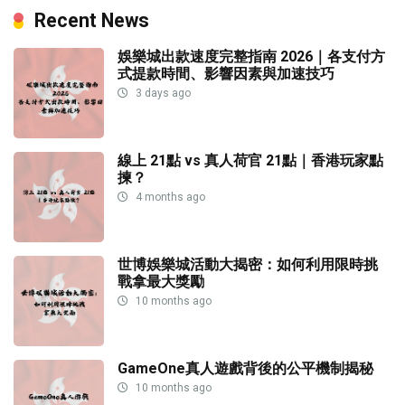
Recent News
娛樂城出款速度完整指南 2026｜各支付方
式提款時間、影響因素與加速技巧
3 days ago
線上 21點 vs 真人荷官 21點｜香港玩家點
揀？
4 months ago
世博娛樂城活動大揭密：如何利用限時挑
戰拿最大獎勵
10 months ago
GameOne真人遊戲背後的公平機制揭秘
10 months ago