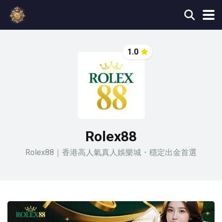
1.0
Rolex88
Rolex88｜香港高人氣真人娛樂城・穩定出金首選