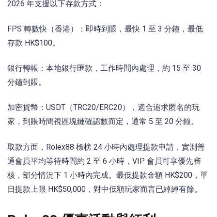
2026 年支援以下存款方式：
FPS 轉數快（香港）：即時到賬，最快 1 至 3 分鐘，最低
存款 HK$100。
銀行轉帳：本地銀行匯款，工作時間內處理，約 15 至 30
分鐘到賬。
加密貨幣：USDT（TRC20/ERC20），適合追求匿名的玩
家，到賬時間視區塊鏈確認數而定，通常 5 至 20 分鐘。
取款方面，Rolex88 標榜 24 小時內處理提款申請，實測普
通會員平均等待時間約 2 至 6 小時，VIP 會員可享優先審
核，部分情況下 1 小時內完成。最低提款金額 HK$200，單
日提款上限 HK$50,000，對中低額玩家而言已綽綽有餘。