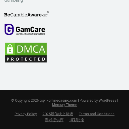
Gambling
© Copyright 2026 tophkonlinecasino.com | Powered by
WordPress
|
Mercury Theme
Privacy Policy
2025最佳线上赌场
Terms and Conditions
游戏提供商
博彩指南