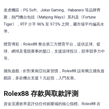
老虎機區：PG Soft、Joker Gaming、Habanero 等品牌齊
聚，熱門機台包括《Mahjong Ways》系列及《Fortune
Tiger》，RTP 介乎 96% 至 97.5% 之間，屬市場平均偏高水
準。
體育博彩：Rolex88 整合第三方體育平台，提供足球、籃
球、網球及電競賽事的盤口，支援滾球投注，賠率競爭力中
等。
捕魚遊戲：針對東南亞玩家習慣，Rolex88 設有獨立捕魚遊
戲區，多款機台支援 1 元起投，入門友善。
Rolex88 存款與取款評測
資金流通效率是評估任何娛樂城的核心指標。Rolex88 在