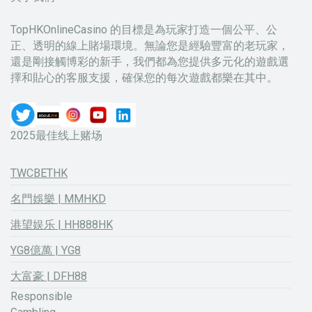
TopHKOnlineCasino 的目標是為玩家打造一個公平、公
正、透明的線上賭場環境。無論您是經驗豐富的老玩家，
還是剛接觸博彩的新手，我們都為您提供多元化的遊戲選
擇和貼心的客服支援，確保您的每次遊戲都樂在其中。
2025最佳线上赌场
TWCBETHK
名門娛樂 | MMHKD
港望娱乐 | HH888HK
YG8億萬 | YG8
大富豪 | DFH88
Responsible