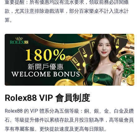
重要提醒：所有優惠均設有流水要求，領取前務必詳閱條
款，尤其注意排除遊戲清單，部分百家樂桌不計入流水計
算。
Rolex88 VIP 會員制度
Rolex88 的 VIP 體系分為五個等級：銅、銀、金、白金及鑽
石。等級提升條件以累積存款及月投注額為準，高等級會員
享有專屬客服、更快提款速度及更高每日限額。