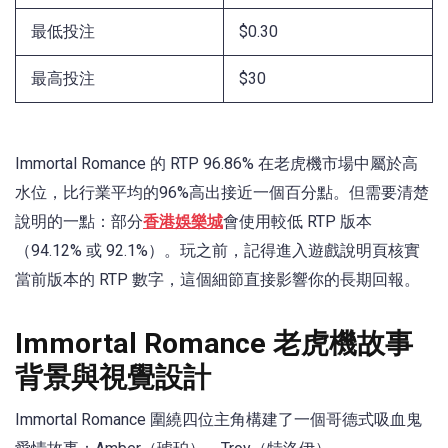
最低投注
$0.30
最高投注
$30
Immortal Romance 的 RTP 96.86% 在老虎機市場中屬於高
水位，比行業平均的96%高出接近一個百分點。但需要清楚
說明的一點：部分
香港娛樂城
會使用較低 RTP 版本
（94.12% 或 92.1%）。玩之前，記得進入遊戲說明頁核實
當前版本的 RTP 數字，這個細節直接影響你的長期回報。
Immortal Romance 老虎機故事
背景與視覺設計
Immortal Romance 圍繞四位主角構建了一個哥德式吸血鬼