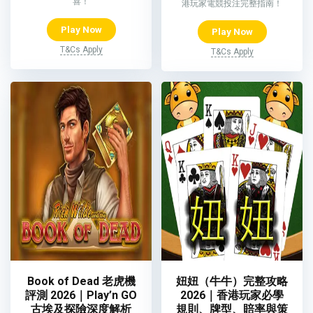
喜！
港玩家電競投注完整指南！
Play Now
Play Now
T&Cs Apply
T&Cs Apply
Book of Dead 老虎機
妞妞（牛牛）完整攻略
評測 2026｜Play’n GO
2026｜香港玩家必學
古埃及探險深度解析
規則、牌型、賠率與策