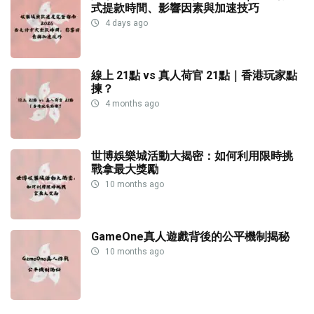
式提款時間、影響因素與加速技巧
4 days ago
線上 21點 vs 真人荷官 21點｜香港玩家點
揀？
4 months ago
世博娛樂城活動大揭密：如何利用限時挑
戰拿最大獎勵
10 months ago
GameOne真人遊戲背後的公平機制揭秘
10 months ago