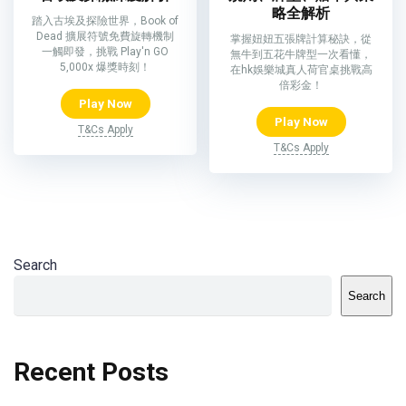
略全解析
踏入古埃及探險世界，Book of
Dead 擴展符號免費旋轉機制
掌握妞妞五張牌計算秘訣，從
一觸即發，挑戰 Play'n GO
無牛到五花牛牌型一次看懂，
5,000x 爆獎時刻！
在hk娛樂城真人荷官桌挑戰高
倍彩金！
Play Now
Play Now
T&Cs Apply
T&Cs Apply
Search
Search
Recent Posts