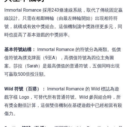
Immortal Romance 採用243條連線系統，取代了傳統固定贏
線設計。只需在相鄰轉輪（由最左轉輪開始）出現相符符
號，就構成有效中獎組合。這個機制讓中獎路徑更多元，同
時也提高了基本遊戲的中獎頻率。
基本符號結構：
Immortal Romance 的符號分為兩類。低價
值符號為撲克牌面（9至A），高價值符號為四位主角圖
案。莎拉（Sarah）是最高價值的普通符號，五個同時出現
可贏取500倍投注額。
Wild 符號（百搭）：
Immortal Romance 的 Wild 標誌為遊
戲字樣 Logo，可替代所有普通符號。Wild 參與組合時，所
有獎金翻倍計算，這個雙倍機制在基礎遊戲中已經相當有殺
傷力。