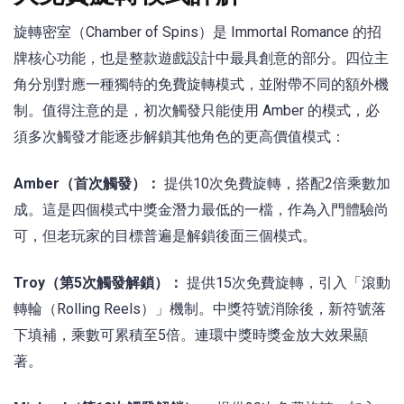
旋轉密室（Chamber of Spins）是 Immortal Romance 的招
牌核心功能，也是整款遊戲設計中最具創意的部分。四位主
角分別對應一種獨特的免費旋轉模式，並附帶不同的額外機
制。值得注意的是，初次觸發只能使用 Amber 的模式，必
須多次觸發才能逐步解鎖其他角色的更高價值模式：
Amber（首次觸發）：
提供10次免費旋轉，搭配2倍乘數加
成。這是四個模式中獎金潛力最低的一檔，作為入門體驗尚
可，但老玩家的目標普遍是解鎖後面三個模式。
Troy（第5次觸發解鎖）：
提供15次免費旋轉，引入「滾動
轉輪（Rolling Reels）」機制。中獎符號消除後，新符號落
下填補，乘數可累積至5倍。連環中獎時獎金放大效果顯
著。