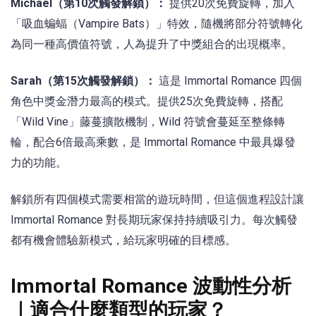
Michael（第10次觸發解鎖）：
提供20次免費旋轉，加入
「吸血蝙蝠（Vampire Bats）」特效，隨機將部分符號轉化
為同一種高價值符號，人為提升了中獎組合的出現概率。
Sarah（第15次觸發解鎖）：
這是 Immortal Romance 四個
角色中獎金潛力最高的模式。提供25次免費旋轉，搭配
「Wild Vine」藤蔓擴散機制，Wild 符號會蔓延至整條轉
輪，配合6倍最高乘數，是 Immortal Romance 中最具爆發
力的功能。
解鎖所有四個模式需要相當的遊玩時間，但這個進程設計讓
Immortal Romance 對長期玩家保持持續吸引力。每次觸發
都有機會體驗新模式，給玩家明確的目標感。
Immortal Romance 波動性分析
｜適合什麼類型的玩家？