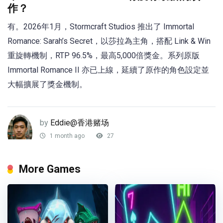
作？
有。2026年1月，Stormcraft Studios 推出了 Immortal
Romance: Sarah’s Secret，以莎拉為主角，搭配 Link & Win
重旋轉機制，RTP 96.5%，最高5,000倍獎金。系列原版
Immortal Romance II 亦已上線，延續了原作的角色設定並
大幅擴展了獎金機制。
by
Eddie@香港赌场
1 month ago
27
More Games