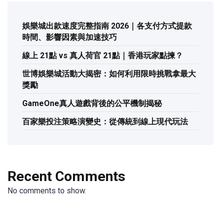
娛樂城出款速度完整指南 2026｜各支付方式提款
時間、影響因素與加速技巧
線上 21點 vs 真人荷官 21點｜香港玩家點揀？
世博娛樂城活動大揭密：如何利用限時挑戰拿最大
獎勵
GameOne真人遊戲背後的公平機制揭秘
百家樂投注策略演變史：從傳統到線上現代玩法
Recent Comments
No comments to show.