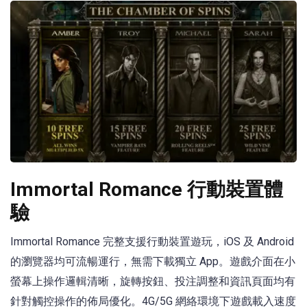
Immortal Romance 行動裝置體
驗
Immortal Romance 完整支援行動裝置遊玩，iOS 及 Android
的瀏覽器均可流暢運行，無需下載獨立 App。遊戲介面在小
螢幕上操作邏輯清晰，旋轉按鈕、投注調整和資訊頁面均有
針對觸控操作的佈局優化。4G/5G 網絡環境下遊戲載入速度