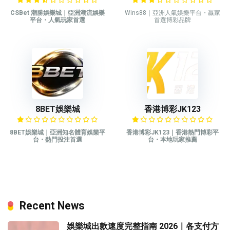
CSBet 潮勝娛樂城｜亞洲潮流娛樂
Wins88｜亞洲人氣娛樂平台・贏家
平台・人氣玩家首選
首選博彩品牌
8BET娛樂城
香港博彩JK123
8BET娛樂城｜亞洲知名體育娛樂平
香港博彩JK123｜香港熱門博彩平
台・熱門投注首選
台・本地玩家推薦
Recent News
娛樂城出款速度完整指南 2026｜各支付方