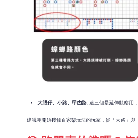
大眼仔、小路、曱甴路:
這三個是延伸觀察用
建議剛開始接觸百家樂玩法的玩家，從「大路」與