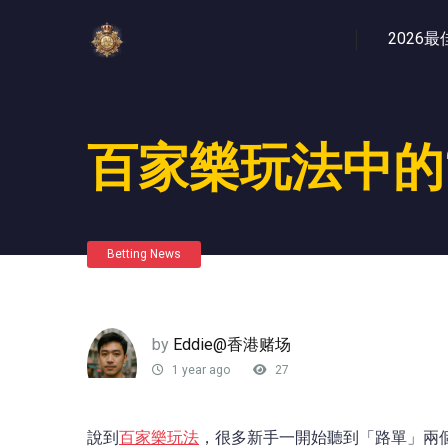
2026
百家樂玩法中的
Betting News
by
Eddie@香港赌场
1 year ago
27
說到
百家樂玩法
，很多新手一開始聽到「路單」兩