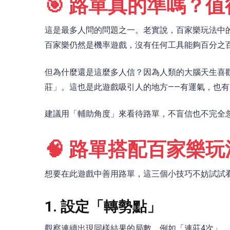
🎯 路單真的準嗎？
這是最多人問的問題之一。老實說，百家樂玩法中
百家樂仍然是機率遊戲，沒有任何工具能夠百分之
但為什麼還是這麼多人信？因為人類的大腦天生喜
莊」。這也是此遊戲吸引人的地方——有運氣，也
建議用「輔助角度」來看待路單，不盲信也不完全
🧠 路單搭配百家樂
想要在此遊戲中善用路單，這三個小技巧不妨試試
1. 設定「轉勢點」
觀察連續出現同樣結果的局數，例如「連莊4次」