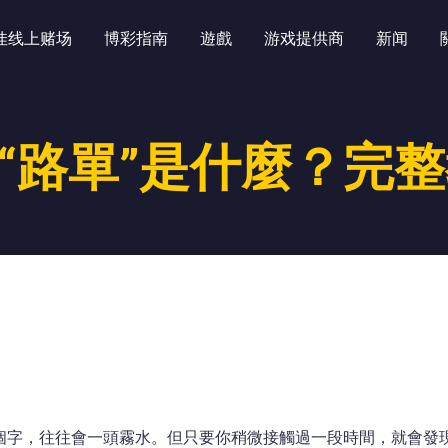
最佳线上赌场
博彩指南
遊戲
游戏提供商
新闻
“路單”是什麼？完
個字，往往會一頭霧水。但只要你稍微接觸過一段時間，就會發