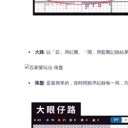
大路:
以「莊」用紅圈、「閒」用藍圈記錄結
珠盤:
是最簡單的，按時間順序紀錄每一局，