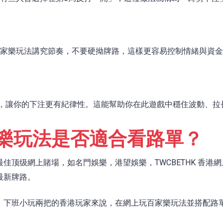
百家樂玩法講究節奏，不要硬拗牌路，這樣更容易控制情緒與資
）
單，讓你的下注更有紀律性。這能幫助你在此遊戲中穩住波動、拉
家樂玩法是否適合看路單？
顶级網上賭場，如名門娛樂，港望娛樂，TWCBETHK 香港
最新牌路。
、下班小玩兩把的香港玩家來說，在網上玩百家樂玩法並搭配路