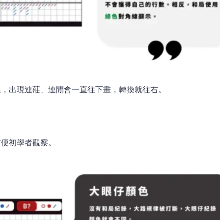
果，出現連莊、連閒會一直往下畫，轉換就往右。
方便初學者觀察。