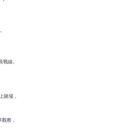
金。
長戰線。
網上賭場，
單觀察，