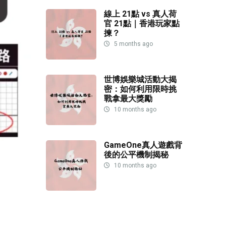
線上 21點 vs 真人荷
官 21點｜香港玩家點
揀？
5 months ago
世博娛樂城活動大揭
密：如何利用限時挑
戰拿最大獎勵
10 months ago
GameOne真人遊戲背
後的公平機制揭秘
10 months ago